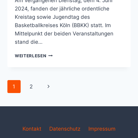
Am vergangenen Dienstag, dem 4. Juni
2024, fanden der jährliche ordentliche
Kreistag sowie Jugendtag des
Basketballkreises Köln (BBKK) statt. Im
Mittelpunkt der beiden Veranstaltungen
stand die…
KREISTAG
WEITERLESEN
WÄHLT
NEUEN
VORSTAND
–
Seitennavigation
Nächste
1
2
YVONNE
ROMES-
Seite
SCHILLACK
NEUE
KREISVORSITZENDE
Kontakt
Datenschutz
Impressum