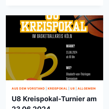
JUNIOREN
–
AUF
IN
DIE
FINALS!
AUS DEM VORSTAND
|
KREISPOKAL
|
U8
|
ALLGEMEIN
U8 Kreispokal-Turnier am