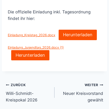
Die offizielle Einladung inkl. Tagesordnung
findet ihr hier:
Herunterladen
Einladung_Kreistag_2026.docx
Einladung_Jugendtag_2026.docx (1)
Herunterladen
Beitrags-
ZURÜCK
WEITER
Willi-Schmidt-
Neuer Kreisvorstand
Navigation
Kreispokal 2026
gewählt