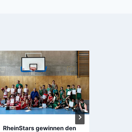
RheinStars gewinnen den
Osterc