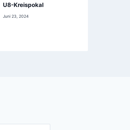
U8-Kreispokal
Jetzt 
Juni 23, 2024
Februar 27