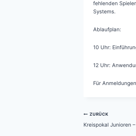
fehlenden Spiele
Systems.
Ablaufplan:
10 Uhr: Einführun
12 Uhr: Anwendun
Für Anmeldungen 
Beitrags-
ZURÜCK
Kreispokal Junioren – 
Navigation