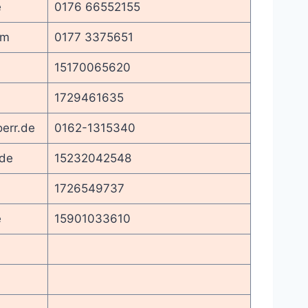
e
0176 66552155
om
0177 3375651
15170065620
1729461635
err.de
0162-1315340
.de
15232042548
1726549737
e
15901033610