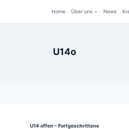
Home
Über uns
News
Kr
U14o
U14 offen – Fortgeschrittene