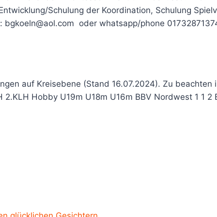
 Entwicklung/Schulung der Koordination, Schulung Spiel
fos: bgkoeln@aol.com oder whatsapp/phone 0173287137
ungen auf Kreisebene (Stand 16.07.2024). Zu beachten 
H 2.KLH Hobby U19m U18m U16m BBV Nordwest 1 1 2 BC 
en glücklichen Gesichtern