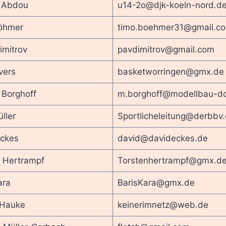
 Abdou
u14-2o@djk-koeln-nord.d
öhmer
timo.boehmer31@gmail.c
imitrov
pavdimitrov@gmail.com
vers
basketworringen@gmx.de
 Borghoff
m.borghoff@modellbau-do
ller
Sportlicheleitung@derbbv
Eckes
david@davideckes.de
 Hertrampf
Torstenhertrampf@gmx.d
ara
BarisKara@gmx.de
 Hauke
keinerimnetz@web.de