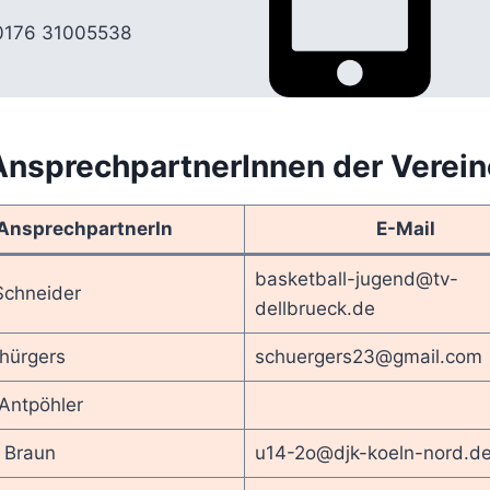
0176 31005538
AnsprechpartnerInnen der Verein
AnsprechpartnerIn
E-Mail
basketball-jugend@tv-
Schneider
dellbrueck.de
hürgers
schuergers23@gmail.com
Antpöhler
 Braun
u14-2o@djk-koeln-nord.d