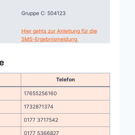
Gruppe C: 504123
Hier gehts zur Anleitung für die
SMS-Ergebnismeldung
e
Telefon
17655256160
1732871374
0177 3717542
e
0177 5366827