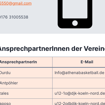
5550@gmail.com
0176 31005538
AnsprechpartnerInnen der Verein
AnsprechpartnerIn
E-Mail
Durdu
Info@athenabasketball.de
Antpöhler
zales
u12-1o@djk-koeln-nord.de
Raposo
u12-2o@djk-koeln-nord.d