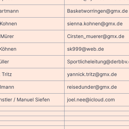
Hartmann
Basketworringen@gmx.de
 Kohnen
sienna.kohnen@gmx.de
 Mürer
Cirsten_muerer@gmx.de
 Köhnen
sk999@web.de
ller
Sportlicheleitung@derbbv
 Tritz
yannick.tritz@gmx.de
llmann
reisedunder@gmx.de
nstler / Manuel Siefen
joel.nee@icloud.com